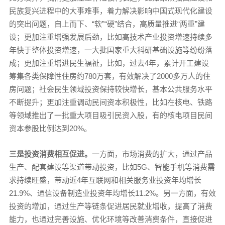
民族复兴进程中的大事难事，着力解决影响中国式现代化建设
的突出问题，自上而下、“软”“硬”结合，高质量推进“两重”建
设；更加注重增强发展后劲，比如高技术产业投资增速持续多
年快于整体投资增速，一大批国家重大科研基础设施等纷纷落
成；更加注重增进民生福祉，比如，过去4年，累计开工建设
筹集各类保障性住房约780万套，有效解决了2000多万人的住
房问题；社会民生领域投资保持较快增长，基本公共服务水平
不断提升；更加注重调动民间资本积极性，比如在核电、铁路
等领域推出了一批重大项目吸引民资入股，有的核电项目民间
资本参股比例达到20%。
三是投资消费相互促进。
一方面，市场消费的扩大，通过产品
生产、配套建设等渠道带动投资，比如5G、智能手机等消费需
求持续旺盛，带动近4年互联网和相关服务业投资年均增长
21.9%、通信设备制造业投资年均增长11.2%。另一方面，有效
投资的增加，通过生产等链条促进居民就业增收，提高了消费
能力，也通过完善设施、优化环境等改善消费条件，直接促进