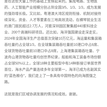
是在这些大量工作的基础上支撑起来的。集成电路、生物医
药、人工智能产业规模分别占到全国3/5、1/3、1/3，成为发展
的强劲增长极。又比如，粤港澳大湾区规则衔接、机制对接持
续深化，资金、人才等要素在三地高效流动，在横琴就业生活
的澳门居民超过2.7万人，河套深圳园区聚集超440家科技企
业、200个高端科研项目。还比如，海洋强国建设走深走实，
2024年全国海洋生产总值首次突破10万亿元，海运量和集装箱
吞吐量约占全球1/3，在全球集装箱吞吐量前10港口中占6席、
全球货物吞吐量前10港口中占8席，上海港集装箱吞吐量、宁
波舟山港货物吞吐量均创世界纪录，船舶和海工装备市场份额
占全球50%以上，全球18种主要船型中有14种新接订单居世界
首位，海水产品产量连续多年全球第一，海洋已成为名副其实
的“蓝色粮仓”，我们走上了一条具有中国特色的向海图强之
路。
这就是我们区域协调发展的情况和成效。谢谢。