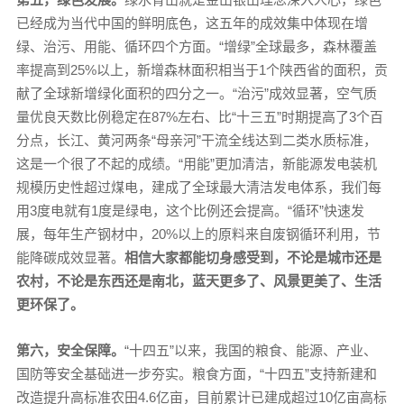
已经成为当代中国的鲜明底色，这五年的成效集中体现在增
绿、治污、用能、循环四个方面。“增绿”全球最多，森林覆盖
率提高到25%以上，新增森林面积相当于1个陕西省的面积，贡
献了全球新增绿化面积的四分之一。“治污”成效显著，空气质
量优良天数比例稳定在87%左右、比“十三五”时期提高了3个百
分点，长江、黄河两条“母亲河”干流全线达到二类水质标准，
这是一个很了不起的成绩。“用能”更加清洁，新能源发电装机
规模历史性超过煤电，建成了全球最大清洁发电体系，我们每
用3度电就有1度是绿电，这个比例还会提高。“循环”快速发
展，每年生产钢材中，20%以上的原料来自废钢循环利用，节
能降碳成效显著。
相信大家都能切身感受到，不论是城市还是
农村，不论是东西还是南北，蓝天更多了、风景更美了、生活
更环保了。
第六，安全保障。
“十四五”以来，我国的粮食、能源、产业、
国防等安全基础进一步夯实。粮食方面，“十四五”支持新建和
改造提升高标准农田4.6亿亩，目前累计已建成超过10亿亩高标