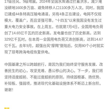
17级台风、9级地震。2024年全国水库通过拦蓄洪水，减少淹
没耕地1600多万亩、避免转移人口1100多万人次。同时，我国
已建成44条特高压输电通道，另有4条正在建设，电网不仅规
模大、覆盖广，而且坚强可靠，“十四五”以来我国没有发生过
重大电力安全事故。在上周五，也就是7月4日，全国用电负荷
创了14.65亿千瓦的历史新高，发电量也创了历史新高，达到
329亿千瓦时。在本周一全国用电负荷又迭创新高，达到14.67
亿千瓦。去年9月，超强台风“摩羯”登陆后，仅用80个小时就实
现了琼粤跨海电缆恢复供电。
中国基建之所以跨越前行，是因为我们始终坚守服务发展、改
善民生的初心，攻坚克难、愚公移山的决心。下一步，我们将
坚持适度超前、不能过度超前的原则，持续固根基、扬优势、
补短板、强弱项，推进现代化基础设施体系不断迈上新台阶。
谢谢！