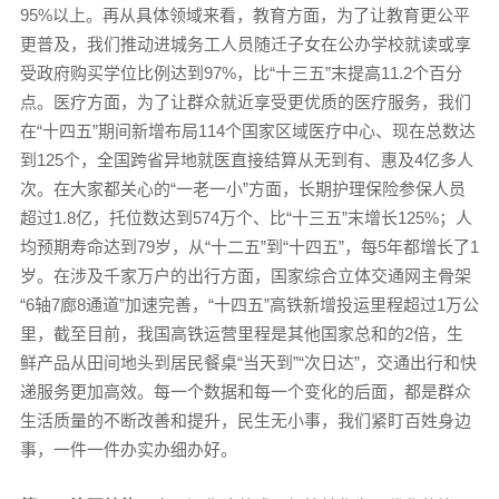
95%以上。再从具体领域来看，教育方面，为了让教育更公平
更普及，我们推动进城务工人员随迁子女在公办学校就读或享
受政府购买学位比例达到97%，比“十三五”末提高11.2个百分
点。医疗方面，为了让群众就近享受更优质的医疗服务，我们
在“十四五”期间新增布局114个国家区域医疗中心、现在总数达
到125个，全国跨省异地就医直接结算从无到有、惠及4亿多人
次。在大家都关心的“一老一小”方面，长期护理保险参保人员
超过1.8亿，托位数达到574万个、比“十三五”末增长125%；人
均预期寿命达到79岁，从“十二五”到“十四五”，每5年都增长了1
岁。在涉及千家万户的出行方面，国家综合立体交通网主骨架
“6轴7廊8通道”加速完善，“十四五”高铁新增投运里程超过1万公
里，截至目前，我国高铁运营里程是其他国家总和的2倍，生
鲜产品从田间地头到居民餐桌“当天到”“次日达”，交通出行和快
递服务更加高效。每一个数据和每一个变化的后面，都是群众
生活质量的不断改善和提升，民生无小事，我们紧盯百姓身边
事，一件一件办实办细办好。