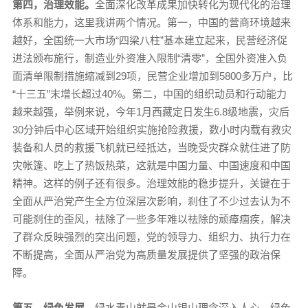
第四，治理效能。
全面深化改革成果加快转化为现代化的治理
体系和能力，这里我讲两个情况。第一，中国的营商环境越来
越好，全国统一大市场“四梁八柱”基本建立起来，民营经济促
进法颁布施行，制造业外资准入限制“清零”，全国外资准入负
面清单限制措施缩减到29项，民营企业增加到5800多万户，比
“十三五”末增长超过40%。第二，中国的组织动员和行动能力
越来越强，举例来说，今年1月西藏定日发生6.8级地震，灾后
30分钟后中心区域开始组织实施抢险救援，数小时内载有救灾
装备和人员的救援飞机就已经抵达，当晚受灾群众就住进了防
灾帐篷、吃上了热饭热菜，这就是中国力量、中国速度和中国
精神。这样的例子还有很多。治理效能的稳步提升，关键在于
全面从严治党产生全方位深层次影响，刹住了不少过去认为不
可能刹住的歪风，祛除了一些多年难以祛除的顽瘴痼疾，解决
了群众反映强烈的突出问题，党的领导力、组织力、执行力在
不断提高，全面从严治党为高质量发展提供了坚强的政治保
障。
第五，绿色发展。
绿水青山就是金山银山理念深入人心，绿色