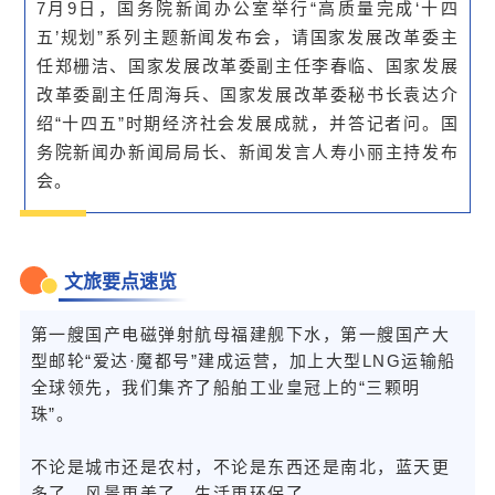
7月9日，国务院新闻办公室举行“高质量完成‘十四
五’规划”系列主题新闻发布会，请国家发展改革委主
任郑栅洁、国家发展改革委副主任李春临、国家发展
改革委副主任周海兵、国家发展改革委秘书长袁达介
绍“十四五”时期经济社会发展成就，并答记者问。国
务院新闻办新闻局局长、新闻发言人寿小丽主持发布
会。
文旅要点速览
第一艘国产电磁弹射航母福建舰下水，第一艘国产大
型邮轮“爱达·魔都号”建成运营，加上大型LNG运输船
全球领先，我们集齐了船舶工业皇冠上的“三颗明
珠”。
不论是城市还是农村，不论是东西还是南北，蓝天更
多了、风景更美了、生活更环保了。