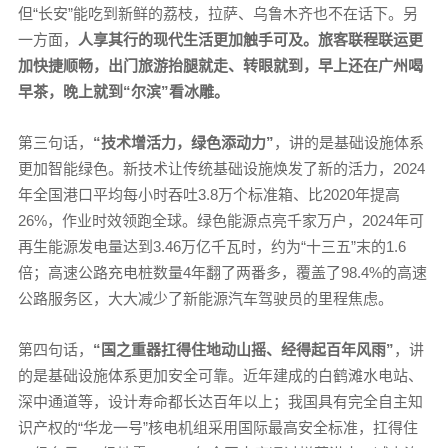
但“长安”能吃到新鲜的荔枝，拉萨、乌鲁木齐也不在话下。另
一方面，
人享其行的现代生活更加触手可及。
旅客联程联运更
加快捷顺畅，出门旅游抬腿就走、转眼就到，早上还在广州喝
早茶，晚上就到“尔滨”看冰雕。
第三句话，
“技术增活力，绿色添动力”
，讲的是基础设施体系
更加智能绿色。新技术让传统基础设施焕发了新的活力，2024
年全国港口平均每小时吞吐3.8万个标准箱、比2020年提高
26%，作业时效领跑全球。绿色能源点亮千家万户，2024年可
再生能源发电量达到3.46万亿千瓦时，约为“十三五”末的1.6
倍；高速公路充电桩数量4年翻了两番多，覆盖了98.4%的高速
公路服务区，大大减少了新能源汽车驾驶员的里程焦虑。
第四句话，
“国之重器扛得住地动山摇、经得起百年风雨”
，讲
的是基础设施体系更加安全可靠。近年建成的白鹤滩水电站、
深中通道等，设计寿命都长达百年以上；我国具有完全自主知
识产权的“华龙一号”核电机组采用国际最高安全标准，扛得住