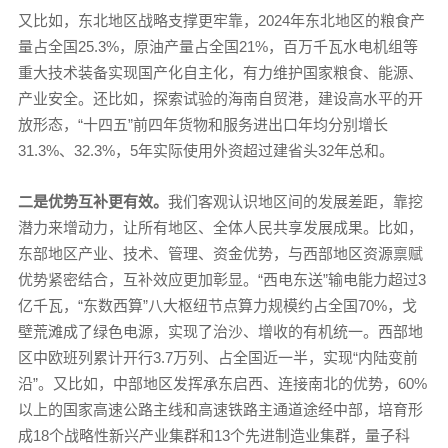
又比如，东北地区战略支撑更牢靠，2024年东北地区的粮食产
量占全国25.3%，原油产量占全国21%，百万千瓦水电机组等
重大技术装备实现国产化自主化，有力维护国家粮食、能源、
产业安全。还比如，探索试验的海南自贸港，建设高水平的开
放形态，“十四五”前四年货物和服务进出口年均分别增长
31.3%、32.3%，5年实际使用外资超过建省头32年总和。
二是优势互补更有效。
我们客观认识地区间的发展差距，靠挖
潜力来增动力，让所有地区、全体人民共享发展成果。比如，
东部地区产业、技术、管理、资金优势，与西部地区资源禀赋
优势紧密结合，互补效应更加彰显。“西电东送”输电能力超过3
亿千瓦，“东数西算”八大枢纽节点算力规模约占全国70%，戈
壁荒滩成了绿色电源，实现了治沙、增收的有机统一。西部地
区中欧班列累计开行3.7万列、占全国近一半，实现“内陆变前
沿”。又比如，中部地区发挥承东启西、连接南北的优势，60%
以上的国家高速公路主线和高速铁路主通道途经中部，培育形
成18个战略性新兴产业集群和13个先进制造业集群，量子科