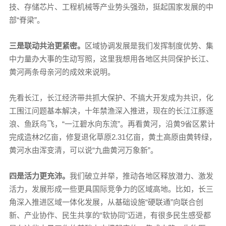
技、存储芯片、工程机械等产业势头强劲，挺起国家发展的中
部“脊梁”。
三是联动共治更紧密。
区域协调发展是我们发挥制度优势、集
中力量办大事的生动写照，这里我想用各地区共同保护长江、
黄河两条母亲河的成效来说明。
先看长江，长江经济带共抓大保护、不搞大开发成为共识，化
工围江问题基本解决，十年禁渔深入推进，现在的长江江豚逐
浪、鱼跃鸟飞，“一江碧水向东流”。再看黄河，沿黄9省区累计
完成造林2亿亩，修复退化草原2.31亿亩，黄土高原由黄转绿，
黄河水由浑变清，可以说“九曲黄河万象新”。
四是活力更充沛。
我们破立并举，推动各地区释放潜力、激发
活力，发展形成一些更具国际竞争力的区域高地。比如，长三
角深入推进区域一体化发展，从基础设施“硬联通”向联合创
新、产业协作、民生共享的“软协同”迈进，有很多民生感受都