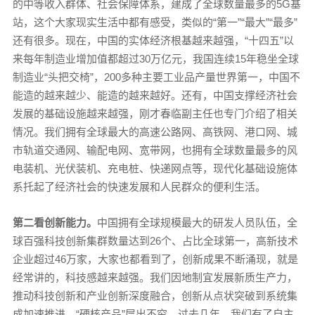
的中等收入群体、社会保障体系，建成了全球数量最多的5G基
站，这个大家现实生活中都有感受，类似的“第一”“最大”“最多”
还有很多。现在，中国的实体经济根基越来越强，“十四五”以
来每年制造业增加值都超过30万亿元，我国连续15年稳坐全球
制造业“头把交椅”，200多种主要工业品产量世界第一，中国不
能造的越来越少、能造的越来越好。还有，中国支撑经济社会
发展的基础设施越来越强，刚才春临副主任也专门介绍了相关
情况。我们拥有全球最大的高速公路网、高铁网、港口网、城
市轨道交通网、输配电网、宽带网，也拥有全球数量最多的风
电装机、光伏装机、充电桩、快递网点等，现代化基础设施体
系托起了经济社会的快速发展和人民群众的便利生活。
第二看创新能力。
中国拥有全球规模最大的研发人员队伍，全
球百强科技创新集群数量达到26个、占比全球第一，高新技术
企业超过46万家，大家也都看到了，创新成果不断涌现，就是
经常讲的，科技感越来越强。我们因地制宜发展新质生产力，
推动科技创新和产业创新深度融合，创新从点状突破到系统集
成加速推进，“硬核产品”层出不穷。过去几年，我们有了自主