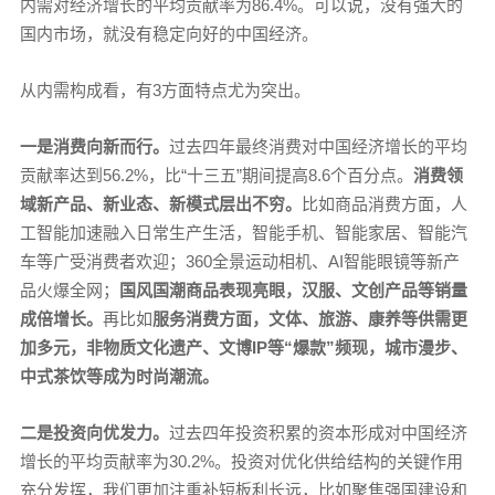
内需对经济增长的平均贡献率为86.4%。可以说，没有强大的
国内市场，就没有稳定向好的中国经济。
从内需构成看，有3方面特点尤为突出。
一是消费向新而行。
过去四年最终消费对中国经济增长的平均
贡献率达到56.2%，比“十三五”期间提高8.6个百分点。
消费领
域新产品、新业态、新模式层出不穷。
比如商品消费方面，人
工智能加速融入日常生产生活，智能手机、智能家居、智能汽
车等广受消费者欢迎；360全景运动相机、AI智能眼镜等新产
品火爆全网；
国风国潮商品表现亮眼，汉服、文创产品等销量
成倍增长。
再比如
服务消费方面，文体、旅游、康养等供需更
加多元，非物质文化遗产、文博IP等“爆款”频现，城市漫步、
中式茶饮等成为时尚潮流。
二是投资向优发力。
过去四年投资积累的资本形成对中国经济
增长的平均贡献率为30.2%。投资对优化供给结构的关键作用
充分发挥，我们更加注重补短板利长远，比如聚焦强国建设和