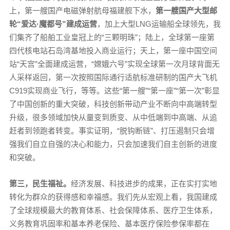
上，第一艘国产电磁弹射航母福建舰下水，
第一艘国产大型邮
轮“爱达·魔都号”建成运营
，加上大型LNG运输船全球领先，我
们集齐了船舶工业皇冠上的“三颗明珠”；陆上，全球第一座第
四代核电站石岛湾基地投入商业运行；天上，第一座中国空间
站“天宫”全面建成运营，“嫦娥六号”实现全球第一次月球背面无
人采样返回，第一次按照国际通行适航标准研制的国产大飞机
C919实现商业飞行，等等。这些“第一艘”“第一座”“第一次”彰显
了中国创新的重大突破，科技创新带动产业不断向中高端转型
升级，很多领域加快从量变到质变、从中低端到中高端、从追
赶者到领跑者转变。事实证明，“脱钩断链”、打压遏制只会增
强我们自立自强的决心和能力，只会加速我们自主创新的进度
和突破。
第三，民生福祉。
经济发展、科技进步的成果，正在实打实地
转化为群众的获得感和幸福感。我们先从宏观上看，我国建成
了全球规模最大的教育体系、社会保障体系、医疗卫生体系，
义务教育巩固率和基本养老保险、基本医疗保险参保率都在