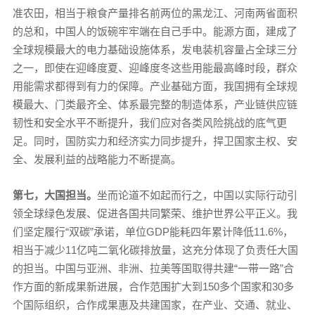
准农田，相当于粮食产量排名前两位的黑龙江、河南两省面积
的总和，中国人的饭碗牢牢端在自己手中。能源方面，建成了
全球规模最大的电力基础设施体系，发电装机容量占全球三分
之一，即使在迎峰度夏、迎峰度冬这些用能最高峰时段，群众
用能需求都得到有力的保障。产业基础方面，我国拥有全球规
模最大、门类最齐全、体系最完整的制造体系，产业链供应链
韧性和安全水平不断提升，我们应对各类风险挑战的底气更
足。同时，国防实力和经济实力同步提升，捍卫国家主权、安
全、发展利益的战略能力不断提高。
第七，大国担当。
坐而论道不如起而行之，中国以实际行动引
领全球绿色发展、促进各国共同繁荣、维护世界公平正义。我
们坚定履行“双碳”承诺，单位GDP能耗四年累计降低11.6%，
相当于减少11亿吨二氧化碳排放量，这充分体现了负责任大国
的担当。中国与亚洲、非洲、拉美等国取得共建“一带一路”合
作方面的新成果新进展，合作范围扩大到150多个国家和30多
个国际组织，合作成果惠及共建国家，在产业、交通、就业、