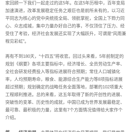
家回顾一下我们一起走过的这5年。在这5年历程中，百年变局
加速演进，改革发展稳定任务之艰巨也是前所未有的，以习近
平同志为核心的党中央统揽全局、领航掌舵，全国上下勠力同
心、众志成城，集中力量办好自己的事，不仅顶住了压力、经
受住了考验，经济社会发展还实现了大幅跃升，可谓是“风雨兼
程见彩虹”。
再有不到180天，“十四五”将收官。回过头来看，5年前制定的
规划《纲要》各项主要指标中，经济增长、全员劳动生产率、
全社会研发经费投入等指标进展符合预期；常住人口城镇化
率，人均预期寿命，粮食、能源综合生产能力等8项指标进展
超过预期；规划确定的战略任务全面落地，部署的102项重大
工程顺利推进。总的来看，这五年取得了新的开创性的进展、
突破性的变革、历史性的成就，中国已成为世界发展最稳定、
最可靠、最积极的力量，这里有7个方面情况值得给大家作个
介绍。