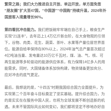
繁荣之路；
我们大力推进自主开放、单边开放，单方面免签
“朋友圈”扩大至47国，“中国游”“中国购”持续升温，2024年外
国旅客入境量增长96%。
第四看抗冲击能力。
我们把饭碗牢牢端在自己手上，粮食生产
实现“21连丰”，去年迈上1.4万亿斤新台阶，在大食物观的引领
下，谷物、肉类、花生、蔬菜、茶叶、水果等产量位居世界首
位。能源自给率保持在80%以上，2024年油气总产量首次超过
4亿吨油当量、发电量达10万亿千瓦时，煤、油、气、核、可
再生能源等多轮驱动的能源供应体系，有力保障14亿多人的用
能需求。同时，大国储备体系加快构建，物资储备更加充分、
应对冲击的底气更足。
最后，我想说的是，“十四五”时期我国综合国力全面提升，为
实现第二个百年奋斗目标奠定了坚实基础。提升综合国力，为
的是实实在在服务中国人民，也将为全球发展不断创造新的机
遇。未来不管国际风云如何变幻，我们都将坚定不移地办好自