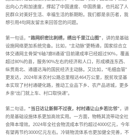
出向心力和加速度，撑起了中国速度、中国质量，也托起了人
民群众对美好生活、幸福生活的新期盼。我们都是亲历者，我
想引用4句网友留言来回答您的问题。
第一句话，
“路网织密比刺绣，绣出千里江山图”
，讲的是基础
设施网络更加系统完备。比如，“主动脉”更畅通，国家综合立
体交通网主骨架“6轴7廊8通道”目前建成率已经超过90%，覆盖
超过80%的县，服务90%左右的经济和人口，形成横连东西、
纵贯南北、通疆达海的国民经济主动脉。又比如，“毛细血管”
更发达，2024年末农村公路总里程达464万公里，脱贫攻坚基
本实现了村村通硬化路，推动工业品下乡、农产品进城，更多
乡亲“出门就上车、村口取快递”。
第二句话，
“当日达让新鲜不过夜，村村通让山乡若比邻”
，讲
的是基础设施体系更加高效实用。一方面，物畅其流带动全社
会降本增效。2024年全社会物流成本节约超过4000亿元，今年
有望再节约3000亿元左右。冷链物流体系也更加健全完善，不