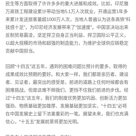
民生等方面取得了许许多多的重大进展和成效。比如，
印尼雅
万高铁工程建设累计带动当地5.1万人次就业，开通运营1年多
来累计发送旅客量超1000万人次，当地人普遍认为这条高铁“科
技感十足”，为印尼经济发展带来了“加速度”。
中国坚决站出来
反制贸易霸凌，坚定捍卫自身正当利益、捍卫国际公平正义，
以超大规模的市场和超强的制造能力，为维护全球供应链稳定
贡献中国担当。
回顾“十四五”这五年，遇到的困难问题比预计的要多，取得的
成果成效比预期的要好。和大家一样，我们都是亲历者、建设
者、见证者，最突出的感受是，前进的道路上任何时候都会有
困难挑战，但是这难不倒我们、更挡不住我们前进的步伐。经
过“十四五”这五年，我们的制度优势更加巩固、创新活力更加
强劲、物质基础更加雄厚、发展基础更加坚实，“十四五”必将
在中国发展史上留下浓墨重彩的一笔。展望未来，我们也充满
信心，“十五五”发展前景将更加光明。