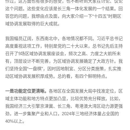
作过，这方面也有很多的感受，也不断听到大家在讨论、议论
这个问题。这些变化应该是长三角一体化发展的一个结果。回
答您的问题，我想由点及面，向大家介绍一下“十四五”时期区
域协调发展取得的巨大成就。
我国幅员辽阔，东西南北中，各地情况都不同。习近平总书记
高度重视这项工作，特别是党的二十大以来，总书记先后主持
召开了9场区域协调发展座谈会，频次之高、力度之大前所未
有，顶层设计不断完善，为区域协调发展确定了大政方针。我
们坚持全国“一盘棋”，因时因地制宜、分区分类施策，扎实推
动区域协调发展积厚成势。总的看，有四个鲜明特点。
一是功能定位更清晰。
各地区在全国发展大局中找准定位，区
域主体功能和地方特点更加凸显，比较优势充分释放。比如，
我国经济三大引擎京津冀、长三角、粤港澳大湾区动力源更强
劲，进一步集聚产业和人口，2024年三地经济体量占全国的
40%以上。