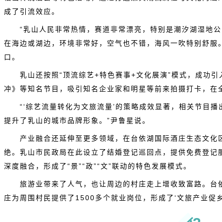
成了引流效应。
“乳山人民非常热情，赛道非常漂亮，特别是潮汐湖湿地
在海边或湖边，环境非常好，空气也不错，海风一吹特别舒服
口。
乳山还按照“顶流综艺+特色赛事+文化展演”模式，成功引
冲》等知名节目，吸引知名企业家和明星等前来拍摄打卡，在
“‘综艺流量转化为文旅流量’的策略成效显著，相关节目
提升了乳山的城市品牌形象。”尹鲁星说。
产业融合还延伸至更多领域，在
台依湖国际酒庄生态文化
绝。乳山市民政局在此设立了结婚登记巡回点，提供免费登记
深度融合，形成了“景”“政”“文”联动的特色发展模式。
旅游业带来了人气，也让周边的村庄走上增收致富路。台
庄为周围村民提供了1500多个就业岗位，形成了‘文旅产业促