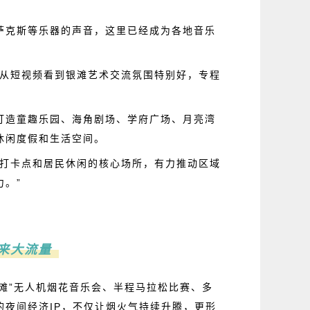
萨克斯等乐器的声音，这里已经成为各地音乐
，从短视频看到银滩艺术交流氛围特别好，专程
打造童趣乐园、海角剧场、学府广场、月亮湾
休闲度假和生活空间。
游打卡点和居民休闲的核心场所，有力推动区域
。”
来大流量
银滩”无人机烟花音乐会、半程马拉松比赛、多
夜间经济IP，不仅让烟火气持续升腾，更形