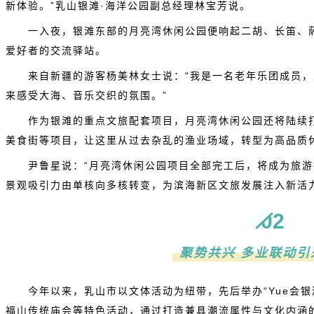
新体验。”乳山银滩·海洋公园副总经理林宝芳说。
一入夜，银滩东部的月亮湾休闲公园便响起二胡、长笛、
爱好者的交流驿站。
来自新疆的游客杨美林女士说：“我是一名老年乐团成员
来感受大海、音乐交织的氛围。”
作为银滩的重点文旅配套项目，月亮湾休闲公园还将陆续
美食街等项目，让这里从过去杂乱的渔业场域，转型为高品质
尹鲁星说：“月亮湾休闲公园项目全部完工后，将成为旅
景观吸引力由单核向多核转变，为滨海新区文旅发展注入新活力
02
聚势共兴 多业联动引
今年以来，乳山市以文体活动为纽带，先后举办“Yue会
福山传统庙会等特色活动，通过打造兼具潮流属性与文化内涵的