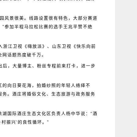
公园风景很美。线路设置很有特色，大部分赛道
。”参加半程马拉松比赛的选手王兆平赞不绝
入浙江卫视《
嗨放派
》、山东卫视《快乐向前
全网话题热度破千万。
播出后，大量博主、粉丝专程前来打卡，进一步
区
的向日葵花海，拍婚纱照的年轻人络绎不
服务。酒庄将婚俗文化、生态旅游与政务服务
依湖国际酒庄生态文化区负责人杨中华说：“酒
乡村振兴’的良性循环。”