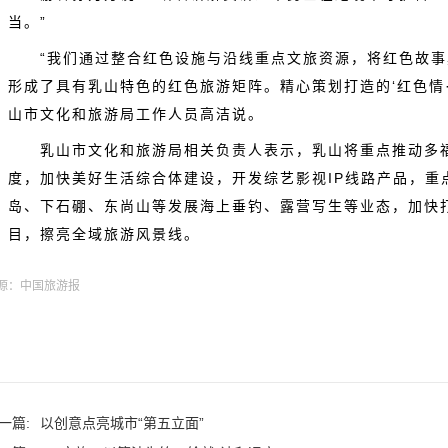
当。”
“我们通过整合红色设施与沿线重点文旅资源，将红色故
形成了具有乳山特色的红色旅游矩阵。精心策划打造的‘红色情
山市文化和旅游局工作人员高洁说。
乳山市文化和旅游局相关负责人表示，乳山将重点推动多
度，加快美好生活综合体建设，开发综艺影视IP线路产品，重
岛、下石硼、东尚山等发展海上垂钓、露营写生等业态，加快打
目，擦亮全域旅游风景线。
源：中国旅游报
一篇:
以创意点亮城市“第五立面”