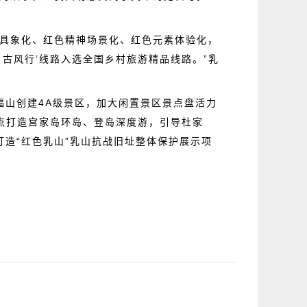
事具象化、红色精神场景化、红色元素体验化，
·古风行’线路入选全国乡村旅游精品线路。”乳
福山创建4A级景区，加大闲置景区景点盘活力
点打造
宫家岛
环岛、登岛深度游，引导杜家
造“红色乳山”乳山抗战旧址整体保护展示项