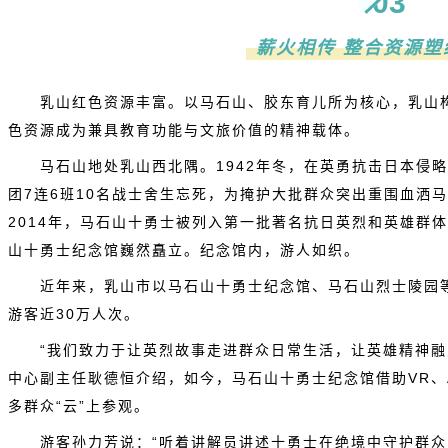
03
薪火相传 整合资源塑
乳山红色资源丰富。以马石山、胶东育儿所为核心，乳山
色资源成为兼具教育功能与文旅价值的精神载体。
马石山地处乳山西北隅。1942年冬，在英勇抗击日本侵略
团7连6班10名战士舍生忘死，为掩护大批群众突出重围血洒
2014年，马石山十勇士被列入第一批著名抗日英烈和英雄群
山十勇士纪念馆巍然矗立。纪念馆内，游人如织。
近年来，乳山市以马石山十勇士纪念馆、马石山烈士陵园
游客近30万人次。
“我们致力于让英烈故事走进群众日常生活，让英雄精神融
中心副主任耿德恒介绍，如今，马石山十勇士纪念馆借助VR、
多群众“云”上参观。
游客孙力芳说：“听着讲解员讲述十勇士在绝境中守护群