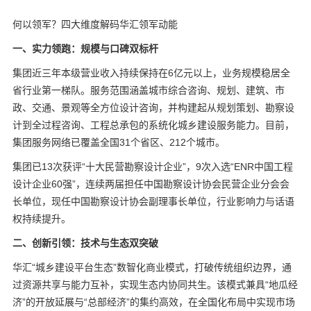
何以领军？四大维度解码华汇领军动能
一、实力领跑：规模与口碑双标杆
集团近三年本级营业收入持续保持在6亿元以上，业务规模稳居全
省行业第一梯队。服务范围涵盖城市综合咨询、规划、建筑、市
政、交通、景观等全方位设计咨询，并构建起从规划策划、勘察设
计到全过程咨询、工程总承包的系统化城乡建设服务能力。目前，
集团服务网络已覆盖全国31个省区、212个城市。
集团已13次获评“十大民营勘察设计企业”，9次入选“ENR中国工程
设计企业60强”，连续两届担任中国勘察设计协会民营企业分会会
长单位，现任中国勘察设计协会副理事长单位，行业影响力与话语
权持续提升。
二、创新引领：技术与生态双突破
华汇“城乡建设平台生态”数智化商业模式，打破传统组织边界，通
过资源共享与能力互补，实现生态内协同共生。该模式兼具“地瓜经
济”的开放延展与“总部经济”的集约高效，在全国化布局中实现市场