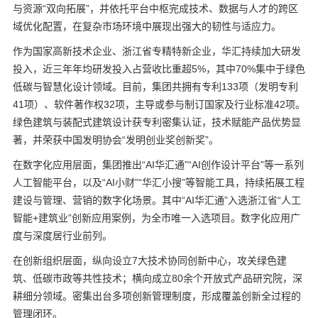
与资源“双向拓展”，并依托平台中枢完成技术、数据与人才的跨区
域优化配置，在复杂市场环境中展现出强大的韧性与适应力。
作为国家高新技术企业、浙江省专精特新企业，华汇持续加大研发
投入，近三年年均研发投入占营收比重超5%，其中70%集中于绿色
低碳与智慧化设计领域。目前，集团共拥有专利133项（发明专利
41项）、软件著作权32项，主导或参与制订国家及行业标准42项。
绿色建筑与装配式建筑设计获专利密集认证，技术赋能产品优势显
著，并荣获中国发明协会“发明创业奖创新奖”。
在数字化应用层面，集团推出“AI华汇通”“AI创作设计平台”等一系列
人工智能平台，以及“AI小财”“华汇小搜”等智能工具，持续拓展工程
建设与管理、营销的数字化场景。其中“AI华汇通”入选浙江省“人工
智能+建筑业”创新应用案例，为全市唯一入选项目。数字化应用广
度与深度居行业前列。
在创新组织层面，纵向设立7大技术协同创新中心，攻关绿色建
筑、低碳市政等共性技术；横向成立80余个开放式产品研究院，深
耕细分领域。密集出台多项创新管理制度，形成覆盖创新全过程的
管理闭环。