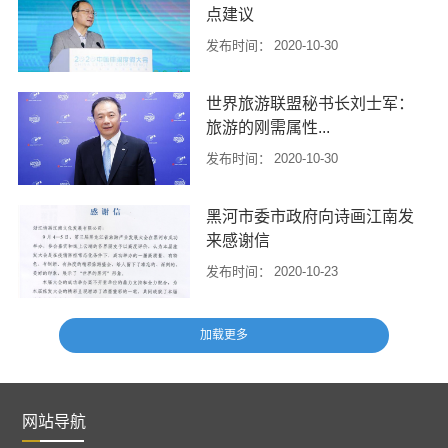
点建议
郑州举行。现场隆重揭晓“2020中国
十大民营工程设计企业”及2...
发布时间：
2020-10-30
一、在经历新冠肺炎疫情洗礼之
世界旅游联盟秘书长刘士军：
后，全球和中国旅游业界及相关行
旅游的刚需属性...
业、部门，除了采取各种政策和措
施推动旅游业复苏之外，对旅游业
发布时间：
2020-10-30
今后5-10...
2020年已成为人类历史进程中的重
黑河市委市政府向诗画江南发
要节点，新冠肺炎疫情已对全球政
来感谢信
治经济格局和形势产生深刻影响，
旅游业更是遭遇前所未有之危机，
发布时间：
2020-10-23
面临数...
近日，中共黑河市委、黑河市人民
政府联合向浙江诗画江南文化发展
有限公司发来感谢信。感谢诗画江
南为第三届黑龙江省旅游产业发展
大会的精彩...
网站导航