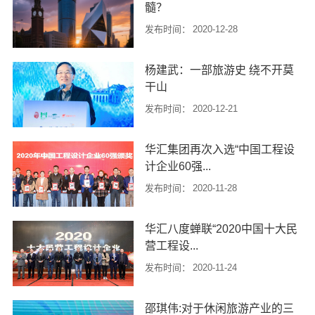
髓？
关注森林组委会主任葛慧君出席并
讲话。关注森林活动是全国政协倡
发布时间：
2020-12-28
导开展的...
如今的地标已经是一个集合多种功
杨建武：一部旅游史 绕不开莫
能于一身的复合名词，它既代表建
干山
筑本身，又影响着城市的规划设
计，最重要的是地标已经代表了当
发布时间：
2020-12-21
地独特的文化...
莫干山民宿大会暨国际乡村度假与
华汇集团再次入选“中国工程设
婚旅融合发展论坛在莫千山顺利召
计企业60强...
开。浙江省文化和旅游厅副厅长杨
建武在大会上做了精彩致辞，讲话
发布时间：
2020-11-28
富有激情，...
1月27日,由美国《工程新闻纪录》
华汇八度蝉联“2020中国十大民
(ENR)杂志和中国《建筑时报》联合
营工程设...
评选的2020“中国承包商80强和工程
设计企业60强” 颁奖...
发布时间：
2020-11-24
11月19日晚，备受瞩目的中国民营
邵琪伟:对于休闲旅游产业的三
工程设计“匠心之夜”颁奖典礼在河南