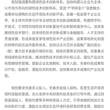
规划强调要构建绿色技术创新体系。加快构建以企业为主体、
以市场为导向的绿色技术创新体系，营造“产学研金介”深度融合、
成果转化顺畅的生态环境技术创新环境。发展一批由骨干企业主
导、多主体共同参与的专业绿色技术创新战略联盟，构建跨学科、
开放式、引领性的绿色技术创新基地平台和智库服务中心。加快发
展绿色技术银行，促进绿色技术创新成果与金融服务、人才支持的
贯通发展，形成承接变革性绿色技术产业创新、成果落地转化和国
际转移的综合运作服务体系，加快试点示范并全面推广面向首台
（套）重大技术装备的保险补偿、税收优惠等支持政策。完善重点
领域绿色技术标准，推进绿色技术创新评价和认证，强化产品全生
命周期绿色管理。鼓励企业实施期权、技术入股，完善科技成果知
识产权、投融资、激励及风险机制，加快推进技术成果的产业化进
程。
规划要求完善多元投入。完善资金投入结构，拓宽生态环境领
域科技融资渠道。充分发挥中央财政科技资金的引导作用，通过财
政直接投入、税收优惠等多种财政投入方式，引导金融机构加大支
持创新的力度，激励企业增加生态环境科技研发经费支撑，鼓励社