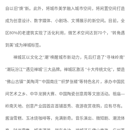
自以旧“焕”新。此外，将城市美学融入城市空间，将闲置空间打造
成为创意设计、数字媒体、小剧场、文博展示的新空间。目前，全
区80%的老建筑实现了活化利用，微艺术空间达到70个，“转角遇
到美”成为禅城标签。
禅城区以文化之“潮”唤醒城市新动力，先后打造了“寻味岭南”
“潮玩汾江”“遇见禅城”三大品牌。禅城区激活 “十大传统文化”，塑造
“佛山古镇”“美陶湾”“中国南庄”“织梦张槎”等特色名片，承办中国民
间艺术之乡、中华龙狮大赛、中国陶瓷创意周等文旅活动。祖庙—
岭南天地、创意产业园首店首铺首秀、夜游夜赏夜购，应有尽有。
酱油雪糕、玉冰烧咖啡等，充满新奇。音乐演出、微短剧、潮流体