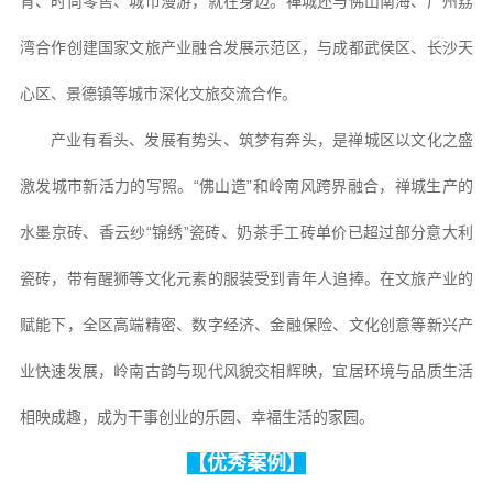
育、时尚零售、城市漫游，就在身边。禅城还与佛山南海、广州荔
湾合作创建国家文旅产业融合发展示范区，与成都武侯区、长沙天
心区、景德镇等城市深化文旅交流合作。
产业有看头、发展有势头、筑梦有奔头，是禅城区以文化之盛
激发城市新活力的写照。“佛山造”和岭南风跨界融合，禅城生产的
水墨京砖、香云纱“锦绣”瓷砖、奶茶手工砖单价已超过部分意大利
瓷砖，带有醒狮等文化元素的服装受到青年人追捧。在文旅产业的
赋能下，全区高端精密、数字经济、金融保险、文化创意等新兴产
业快速发展，岭南古韵与现代风貌交相辉映，宜居环境与品质生活
相映成趣，成为干事创业的乐园、幸福生活的家园。
【优秀案例】