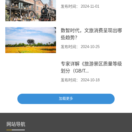
集团产品技术中心汇报的“住宅厨房
发布时间：
2024-11-01
排气道系统研究中创新方法的应用”
目前阶段，文旅行业的业态在市场
和...
经济的带动下、正在逐步完善。加
数智时代，文旅消费呈现出哪
上科技创新对大众工作及生活方式
些趋势？
的改变，文旅度假逐渐成为消费新
常态和刚需...
发布时间：
2024-10-25
习近平总书记指出：“文化产业和旅
专家详解《旅游景区质量等级
游产业密不可分，要坚持以文塑
划分（GB/T...
旅、以旅彰文，推动文化和旅游融
合发展，让人们在领略自然之美中
发布时间：
2024-10-18
感悟文化之...
经国家标准化管理委员会批准，
《旅游景区质量等级划分（GB/T
17775—2024）》（以下简称新版
《标准》）将于2025年3月1...
网站导航