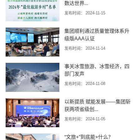
数达世界...
力量。随着人们生活水平的提高，
休闲旅游成为大众生活的重要组成
发布时间：
2024-11-15
部分，文旅...
北京时间11月15日，在哥伦比亚卡
集团顺利通过质量管理体系升
塔赫纳举行的联合国旅游组织执行
级版AAA认证
委员会第122次会议上，公布了
2024年“最佳旅游乡村”名单。我国...
发布时间：
2024-11-14
近日，集团顺利通过工程勘察设计
事关冰雪旅游、冰雪经济，四
行业质量管理体系升级版认证，荣
部门发声
获AAA级证书。AAA级是工程勘察设
计行业最高认证等级。此前，全国
发布时间：
2024-11-08
仅有...
国务院新闻办公室11月6日下午举行
以新提质 赋能发展——集团斩
国务院政策例行吹风会，国家体育
获两项省级创...
总局、国家发展和改革委员会、工
业和信息化部、文化和旅游部介绍
发布时间：
2024-11-05
以冰雪...
近日，2024年中国创新方法大赛浙
“文旅+”到底能+什么？
江赛区决赛在杭州市滨江区举行。