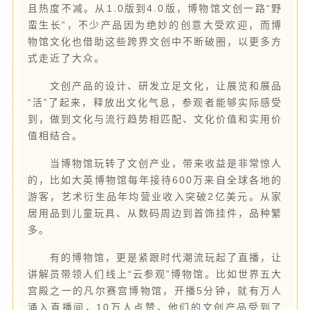
且热度不减。从1.0版到4.0版，博物馆文创一路“野
蛮生长”，不少产品因为绝妙的创意大受欢迎，而博
物馆文化也借助这些跨界文创中不断破圈，以更多方
式走近了大众。
文创产品的设计、研发立足文化，让展览和展品
“活”了起来，释放出文化气息，参观者能够实际感受
到，做到文化与流行趋势相匹配、文化价值和实用价
值相结合。
当博物馆玩转了文创产业，带来收益是非常惊人
的，比如大英博物馆每年接待600万来自全球各地的
游客，艺术衍生品年均营业收入突破2亿美元。从家
居用品到儿童玩具、从数码周边到首饰挂件，品种繁
多。
有的博物馆，更是紧跟时代潮流玩起了直播，让
讲解员带领人们线上“云参观”博物馆。比如世界五大
宫殿之一的凡尔赛宫博物馆，开播5分钟，就有万人
涌入直播间，10万人点赞，他们的文创产品受到了