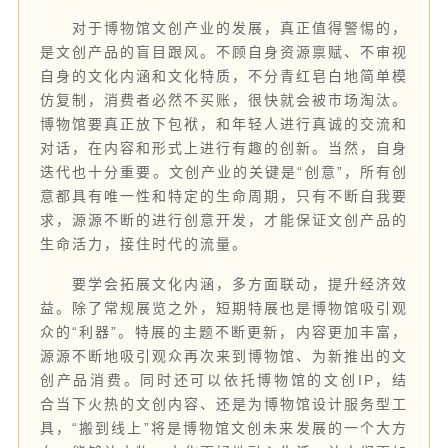
对于博物馆文创产业的发展，真正值得警惕的，
是文创产品的盲目跟风。不顾自身资源禀赋、不审视
自身的文化内涵和文化特质，不分青红皂白地简单模
仿复制，消费者必然不买账，很快就会被市场淘汰。
博物馆要真正放下包袱，和年轻人进行真诚的交流和
对话，在内容和形式上进行有趣的创新。当然，自身
迭代也十分重要。文创产业的关键是“创意”，所有创
意都具有唯一性和特定的生命周期，只有不断自我要
求，源源不断的进行创意开发，才能保证文创产品的
生命活力，接住时代的流量。
要学会拓展文化内涵，多方面联动，提升经济效
益。除了常规展览之外，短期特展也是博物馆吸引观
众的“利器”。特展的主题不断更新，内容更加丰富，
源源不断地吸引观众再次来到博物馆、为新推出的文
创产品消费。同时还可以依托博物馆的文创IP，结
合当下火热的文创内容、还是为博物馆设计服务型工
具，“搬到线上”将是博物馆文创未来发展的一个大方