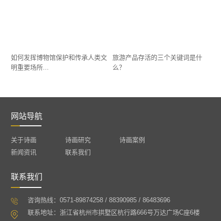
如何发挥博物馆保护和传承人类文
旅游产品存活的三个关键词是什
明重要场所...
么？
网站导航
关于诗画
诗画研究
诗画案例
新闻资讯
联系我们
联系我们
咨询热线：0571-89874258 / 88390985 / 86483696
联系地址：浙江省杭州市拱墅区杭行路666号万达广场C座6楼