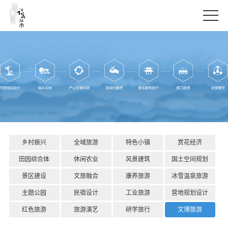
乡村振兴
全域旅游
特色小镇
赏花经济
田园综合体
休闲农业
风景建筑
国土空间规划
景区建设
文旅融合
康养旅游
冰雪温泉旅游
主题公园
民宿设计
工业旅游
营地规划设计
红色旅游
旅游演艺
研学旅行
文博旅游